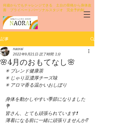
何歳からでもチャレンジできる 土台の骨格から身体改
善 プライベートパーソナルスタジオ 完全予約制
記事
naorai
2022年9月21日
読了時間: 1分
🌸4月のおもてなし🌸
✳︎ ブレンド健康茶
✳︎ じゃり豆濃厚チーズ味
✳︎ アロマ香る温かいおしぼり
身体を動かしやすい季節になりました
💐
皆さん、とても頑張られています❗️
薄着になる前に一緒に頑張りませんか⁉️